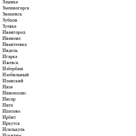
Злынка
Змеиногорск
Знаменск
Зубцов
Зуевка
Ивангород
Иваново
Ивантеевка
Ивдель
Игарка
Ижевск
Избербаш
Изобильный
Иланский
Инза
Иннополис
Инсар
Инта
Ипатово
Ирбит
Иркутск
Исилькуль
Искитим