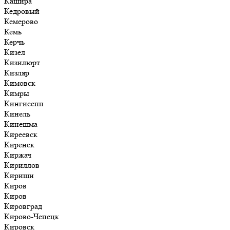
Кашира
Кедровый
Кемерово
Кемь
Керчь
Кизел
Кизилюрт
Кизляр
Кимовск
Кимры
Кингисепп
Кинель
Кинешма
Киреевск
Киренск
Киржач
Кириллов
Кириши
Киров
Киров
Кировград
Кирово-Чепецк
Кировск