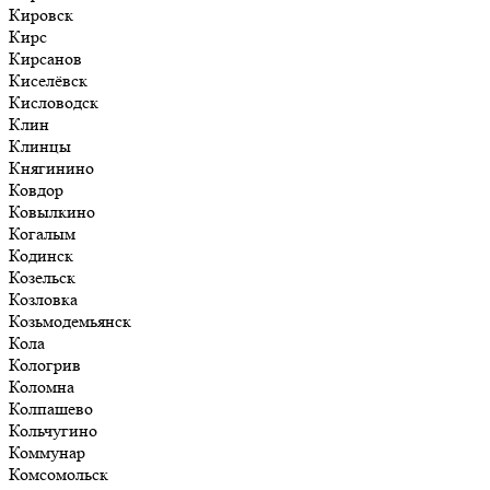
Кировск
Кирс
Кирсанов
Киселёвск
Кисловодск
Клин
Клинцы
Княгинино
Ковдор
Ковылкино
Когалым
Кодинск
Козельск
Козловка
Козьмодемьянск
Кола
Кологрив
Коломна
Колпашево
Кольчугино
Коммунар
Комсомольск