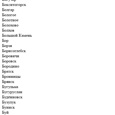
Бокситогорск
Болгар
Бологое
Болотное
Болохово
Болхов
Большой Камень
Бор
Борзя
Борисоглебск
Боровичи
Боровск
Бородино
Братск
Бронницы
Брянск
Бугульма
Бугуруслан
Будённовск
Бузулук
Буинск
Буй