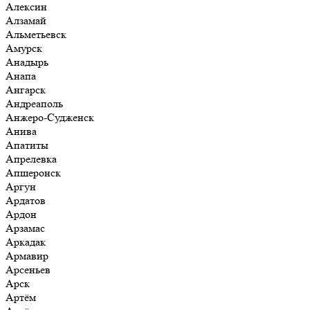
Алексин
Алзамай
Альметьевск
Амурск
Анадырь
Анапа
Ангарск
Андреаполь
Анжеро-Судженск
Анива
Апатиты
Апрелевка
Апшеронск
Аргун
Ардатов
Ардон
Арзамас
Аркадак
Армавир
Арсеньев
Арск
Артём