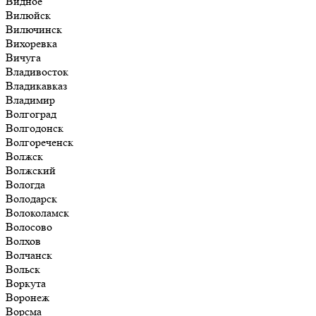
Видное
Вилюйск
Вилючинск
Вихоревка
Вичуга
Владивосток
Владикавказ
Владимир
Волгоград
Волгодонск
Волгореченск
Волжск
Волжский
Вологда
Володарск
Волоколамск
Волосово
Волхов
Волчанск
Вольск
Воркута
Воронеж
Ворсма