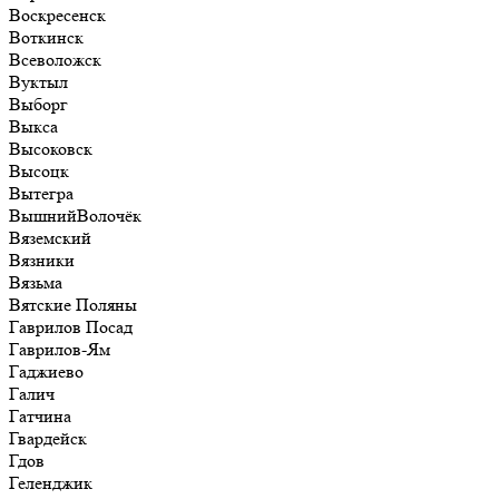
Воскресенск
Воткинск
Всеволожск
Вуктыл
Выборг
Выкса
Высоковск
Высоцк
Вытегра
ВышнийВолочёк
Вяземский
Вязники
Вязьма
Вятские Поляны
Гаврилов Посад
Гаврилов-Ям
Гаджиево
Галич
Гатчина
Гвардейск
Гдов
Геленджик