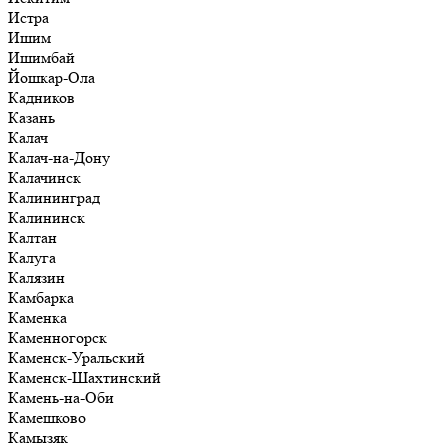
Истра
Ишим
Ишимбай
Йошкар-Ола
Кадников
Казань
Калач
Калач-на-Дону
Калачинск
Калининград
Калининск
Калтан
Калуга
Калязин
Камбарка
Каменка
Каменногорск
Каменск-Уральский
Каменск-Шахтинский
Камень-на-Оби
Камешково
Камызяк