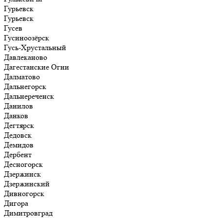
Гурьевск
Гурьевск
Гусев
Гусиноозёрск
Гусь-Хрустальный
Давлеканово
Дагестанские Огни
Далматово
Дальнегорск
Дальнереченск
Данилов
Данков
Дегтярск
Дедовск
Демидов
Дербент
Десногорск
Дзержинск
Дзержинский
Дивногорск
Дигора
Димитровград