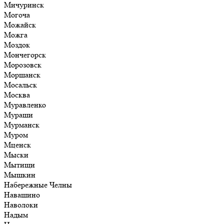
Мичуринск
Могоча
Можайск
Можга
Моздок
Мончегорск
Морозовск
Моршанск
Мосальск
Москва
Муравленко
Мураши
Мурманск
Муром
Мценск
Мыски
Мытищи
Мышкин
Набережные Челны
Навашино
Наволоки
Надым