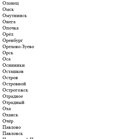
Олонец
Омск
Омутнинск
Онега
Опочка
Орёл
Оренбург
Орехово-Зуево
Орск
Оса
Осинники
Осташков
Остров
Островной
Острогожск
Отрадное
Отрадный
Оха
Оханск
Очёр
Павлово
Павловск