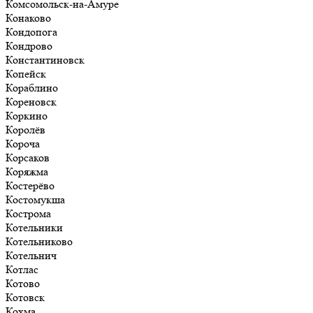
Комсомольск-на-Амуре
Конаково
Кондопога
Кондрово
Константиновск
Копейск
Кораблино
Кореновск
Коркино
Королёв
Короча
Корсаков
Коряжма
Костерёво
Костомукша
Кострома
Котельники
Котельниково
Котельнич
Котлас
Котово
Котовск
Кохма