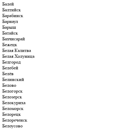
Балей
Балтийск
Барабинск
Барнаул
Барыш
Батайск
Бахчисарай
Бежецк
Белая Калитва
Белая Холуница
Белгород
Белебей
Белёв
Белинский
Белово
Белогорск
Белозерск
Белокуриха
Беломорск
Белорецк
Белореченск
Белоусово