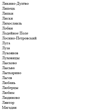
Ликино-Дулёво
Липецк
Липки
Лиски
Лихославль
Лобня
Лодейное Поле
Лосино-Петровский
Луга
Луза
Лукоянов
Луховицы
Лысково
Лысьва
Лыткарино
Льгов
Любань
Люберцы
Любим
Людиново
Лянтор
Магадан