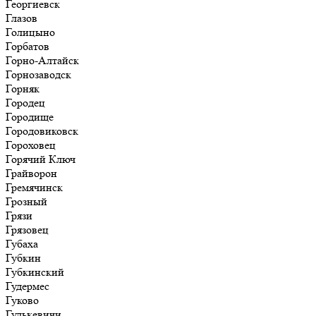
Георгиевск
Глазов
Голицыно
Горбатов
Горно-Алтайск
Горнозаводск
Горняк
Городец
Городище
Городовиковск
Гороховец
Горячий Ключ
Грайворон
Гремячинск
Грозный
Грязи
Грязовец
Губаха
Губкин
Губкинский
Гудермес
Гуково
Гулькевичи