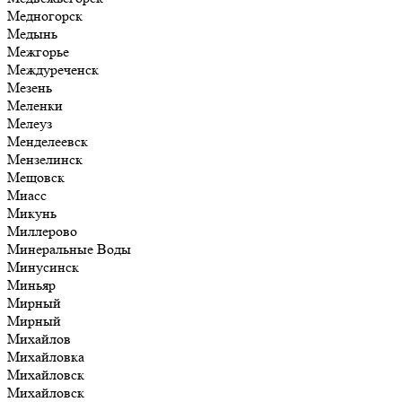
Медногорск
Медынь
Межгорье
Междуреченск
Мезень
Меленки
Мелеуз
Менделеевск
Мензелинск
Мещовск
Миасс
Микунь
Миллерово
Минеральные Воды
Минусинск
Миньяр
Мирный
Мирный
Михайлов
Михайловка
Михайловск
Михайловск