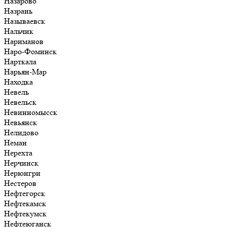
Назарово
Назрань
Называевск
Нальчик
Нариманов
Наро-Фоминск
Нарткала
Нарьян-Мар
Находка
Невель
Невельск
Невинномысск
Невьянск
Нелидово
Неман
Нерехта
Нерчинск
Нерюнгри
Нестеров
Нефтегорск
Нефтекамск
Нефтекумск
Нефтеюганск