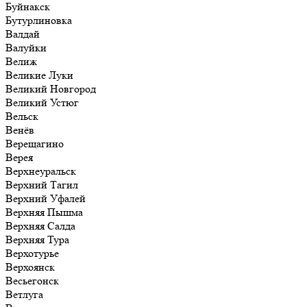
Буйнакск
Бутурлиновка
Валдай
Валуйки
Велиж
Великие Луки
Великий Новгород
Великий Устюг
Вельск
Венёв
Верещагино
Верея
Верхнеуральск
Верхний Тагил
Верхний Уфалей
Верхняя Пышма
Верхняя Салда
Верхняя Тура
Верхотурье
Верхоянск
Весьегонск
Ветлуга