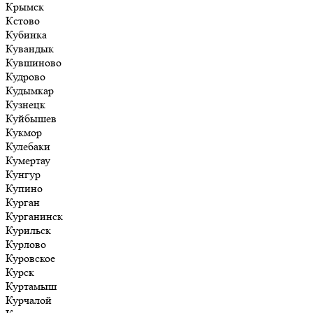
Крымск
Кстово
Кубинка
Кувандык
Кувшиново
Кудрово
Кудымкар
Кузнецк
Куйбышев
Кукмор
Кулебаки
Кумертау
Кунгур
Купино
Курган
Курганинск
Курильск
Курлово
Куровское
Курск
Куртамыш
Курчалой