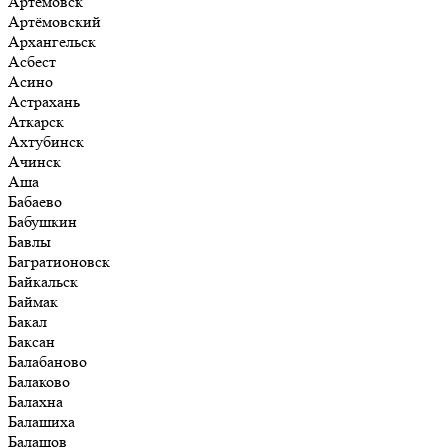
Артёмовск
Артёмовский
Архангельск
Асбест
Асино
Астрахань
Аткарск
Ахтубинск
Ачинск
Аша
Бабаево
Бабушкин
Бавлы
Багратионовск
Байкальск
Баймак
Бакал
Баксан
Балабаново
Балаково
Балахна
Балашиха
Балашов