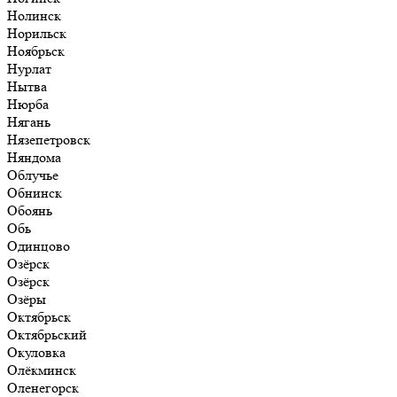
Нолинск
Норильск
Ноябрьск
Нурлат
Нытва
Нюрба
Нягань
Нязепетровск
Няндома
Облучье
Обнинск
Обоянь
Обь
Одинцово
Озёрск
Озёрск
Озёры
Октябрьск
Октябрьский
Окуловка
Олёкминск
Оленегорск