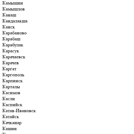
Камышин
Камышлов
Канаш
Кандалакша
Канск
Карабаново
Карабаш
Карабулак
Карасук
Карачаевск
Карачев
Каргат
Каргополь
Карпинск
Карталы
Касимов
Касли
Каспийск
Катав-Ивановск
Катайск
Качканар
Кашин