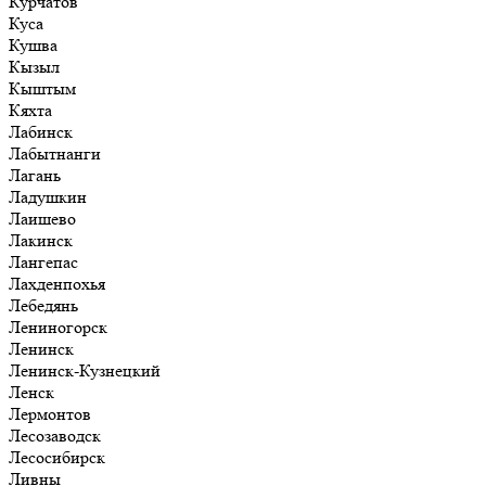
Курчатов
Куса
Кушва
Кызыл
Кыштым
Кяхта
Лабинск
Лабытнанги
Лагань
Ладушкин
Лаишево
Лакинск
Лангепас
Лахденпохья
Лебедянь
Лениногорск
Ленинск
Ленинск-Кузнецкий
Ленск
Лермонтов
Лесозаводск
Лесосибирск
Ливны