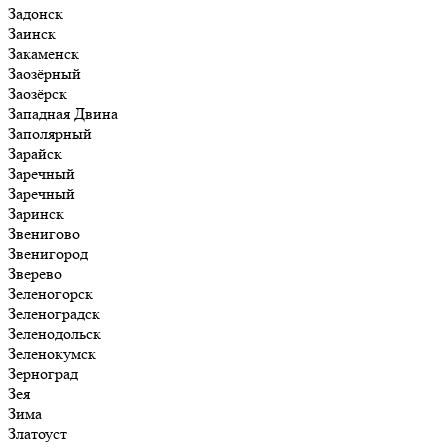
Задонск
Заинск
Закаменск
Заозёрный
Заозёрск
Западная Двина
Заполярный
Зарайск
Заречный
Заречный
Заринск
Звенигово
Звенигород
Зверево
Зеленогорск
Зеленоградск
Зеленодольск
Зеленокумск
Зерноград
Зея
Зима
Златоуст