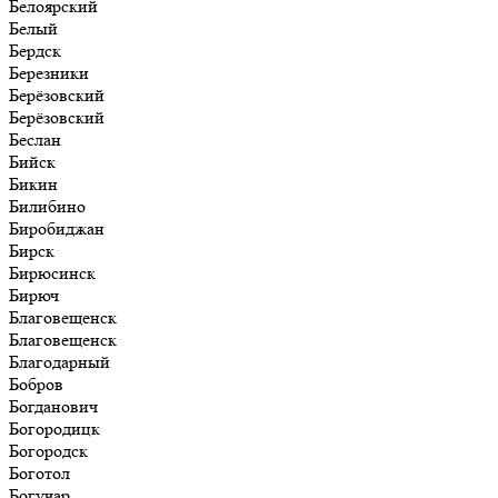
Белоярский
Белый
Бердск
Березники
Берёзовский
Берёзовский
Беслан
Бийск
Бикин
Билибино
Биробиджан
Бирск
Бирюсинск
Бирюч
Благовещенск
Благовещенск
Благодарный
Бобров
Богданович
Богородицк
Богородск
Боготол
Богучар