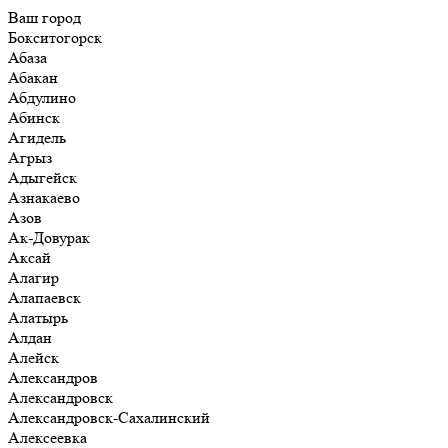
Ваш город
Бокситогорск
Абаза
Абакан
Абдулино
Абинск
Агидель
Агрыз
Адыгейск
Азнакаево
Азов
Ак-Довурак
Аксай
Алагир
Алапаевск
Алатырь
Алдан
Алейск
Александров
Александровск
Александровск-Сахалинский
Алексеевка