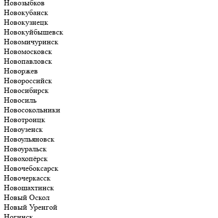
Новозыбков
Новокубанск
Новокузнецк
Новокуйбышевск
Новомичуринск
Новомосковск
Новопавловск
Новоржев
Новороссийск
Новосибирск
Новосиль
Новосокольники
Новотроицк
Новоузенск
Новоульяновск
Новоуральск
Новохопёрск
Новочебоксарск
Новочеркасск
Новошахтинск
Новый Оскол
Новый Уренгой
Ногинск