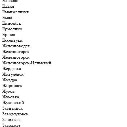
Елизово
Ельня
Еманжелинск
Емва
Енисейск
Ермолино
Ершов
Ессентуки
Железноводск
Железногорск
Железногорск
Железногорск-Илимский
Жердевка
Жигулёвск
Жиздра
Жирновск
Жуков
Жуковка
Жуковский
Завитинск
Заводоуковск
Заволжск
Заволжье