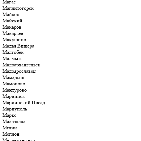
Магас
Магнитогорск
Майкоп
Майский
Макаров
Макарьев
Макушино
Малая Вишера
Малгобек
Малмыж
Малоархангельск
Малоярославец
Мамадыш
Мамоново
Мантурово
Мариинск
Мариинский Посад
Мариуполь
Маркс
Махачкала
Мглин
Мегион
Медвежьегорск