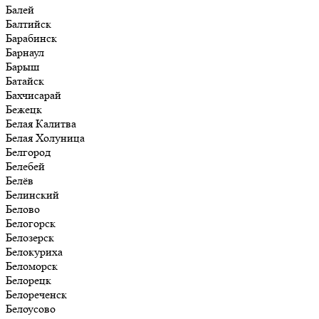
Балей
Балтийск
Барабинск
Барнаул
Барыш
Батайск
Бахчисарай
Бежецк
Белая Калитва
Белая Холуница
Белгород
Белебей
Белёв
Белинский
Белово
Белогорск
Белозерск
Белокуриха
Беломорск
Белорецк
Белореченск
Белоусово