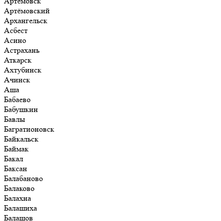
Артёмовск
Артёмовский
Архангельск
Асбест
Асино
Астрахань
Аткарск
Ахтубинск
Ачинск
Аша
Бабаево
Бабушкин
Бавлы
Багратионовск
Байкальск
Баймак
Бакал
Баксан
Балабаново
Балаково
Балахна
Балашиха
Балашов