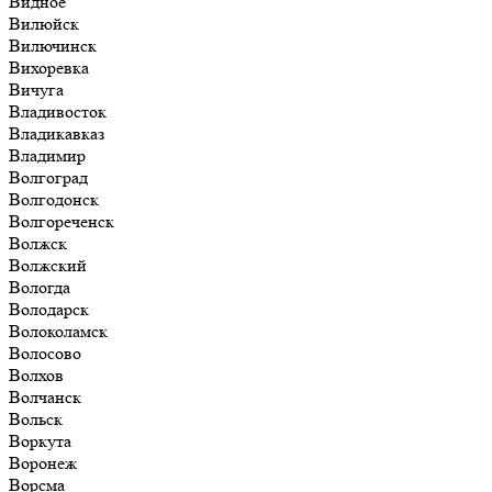
Видное
Вилюйск
Вилючинск
Вихоревка
Вичуга
Владивосток
Владикавказ
Владимир
Волгоград
Волгодонск
Волгореченск
Волжск
Волжский
Вологда
Володарск
Волоколамск
Волосово
Волхов
Волчанск
Вольск
Воркута
Воронеж
Ворсма