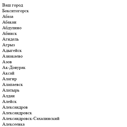
Ваш город
Бокситогорск
Абаза
Абакан
Абдулино
Абинск
Агидель
Агрыз
Адыгейск
Азнакаево
Азов
Ак-Довурак
Аксай
Алагир
Алапаевск
Алатырь
Алдан
Алейск
Александров
Александровск
Александровск-Сахалинский
Алексеевка