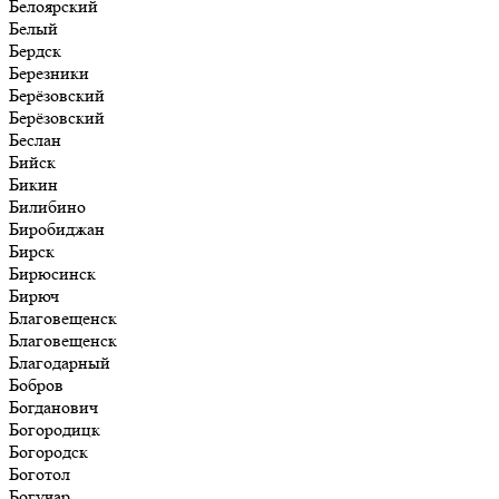
Белоярский
Белый
Бердск
Березники
Берёзовский
Берёзовский
Беслан
Бийск
Бикин
Билибино
Биробиджан
Бирск
Бирюсинск
Бирюч
Благовещенск
Благовещенск
Благодарный
Бобров
Богданович
Богородицк
Богородск
Боготол
Богучар