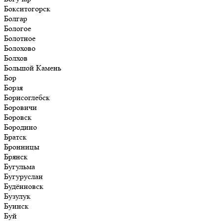
Бокситогорск
Болгар
Бологое
Болотное
Болохово
Болхов
Большой Камень
Бор
Борзя
Борисоглебск
Боровичи
Боровск
Бородино
Братск
Бронницы
Брянск
Бугульма
Бугуруслан
Будённовск
Бузулук
Буинск
Буй