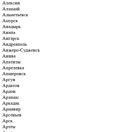
Алексин
Алзамай
Альметьевск
Амурск
Анадырь
Анапа
Ангарск
Андреаполь
Анжеро-Судженск
Анива
Апатиты
Апрелевка
Апшеронск
Аргун
Ардатов
Ардон
Арзамас
Аркадак
Армавир
Арсеньев
Арск
Артём