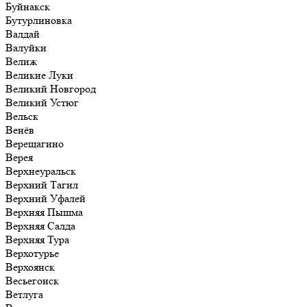
Буйнакск
Бутурлиновка
Валдай
Валуйки
Велиж
Великие Луки
Великий Новгород
Великий Устюг
Вельск
Венёв
Верещагино
Верея
Верхнеуральск
Верхний Тагил
Верхний Уфалей
Верхняя Пышма
Верхняя Салда
Верхняя Тура
Верхотурье
Верхоянск
Весьегонск
Ветлуга