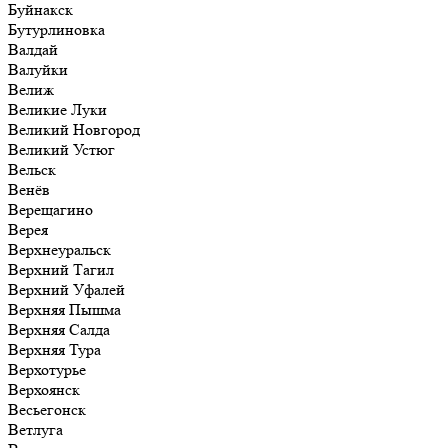
Буйнакск
Бутурлиновка
Валдай
Валуйки
Велиж
Великие Луки
Великий Новгород
Великий Устюг
Вельск
Венёв
Верещагино
Верея
Верхнеуральск
Верхний Тагил
Верхний Уфалей
Верхняя Пышма
Верхняя Салда
Верхняя Тура
Верхотурье
Верхоянск
Весьегонск
Ветлуга