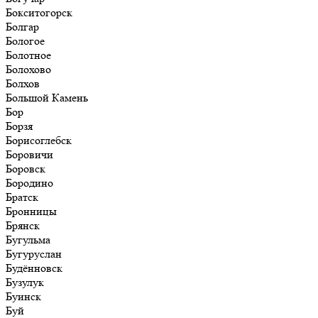
Бокситогорск
Болгар
Бологое
Болотное
Болохово
Болхов
Большой Камень
Бор
Борзя
Борисоглебск
Боровичи
Боровск
Бородино
Братск
Бронницы
Брянск
Бугульма
Бугуруслан
Будённовск
Бузулук
Буинск
Буй