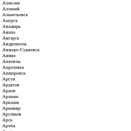
Алексин
Алзамай
Альметьевск
Амурск
Анадырь
Анапа
Ангарск
Андреаполь
Анжеро-Судженск
Анива
Апатиты
Апрелевка
Апшеронск
Аргун
Ардатов
Ардон
Арзамас
Аркадак
Армавир
Арсеньев
Арск
Артём