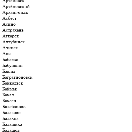
Артёмовск
Артёмовский
Архангельск
Асбест
Асино
Астрахань
Аткарск
Ахтубинск
Ачинск
Аша
Бабаево
Бабушкин
Бавлы
Багратионовск
Байкальск
Баймак
Бакал
Баксан
Балабаново
Балаково
Балахна
Балашиха
Балашов