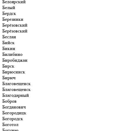
Белоярский
Белый
Бердск
Березники
Берёзовский
Берёзовский
Беслан
Бийск
Бикин
Билибино
Биробиджан
Бирск
Бирюсинск
Бирюч
Благовещенск
Благовещенск
Благодарный
Бобров
Богданович
Богородицк
Богородск
Боготол
Богучар