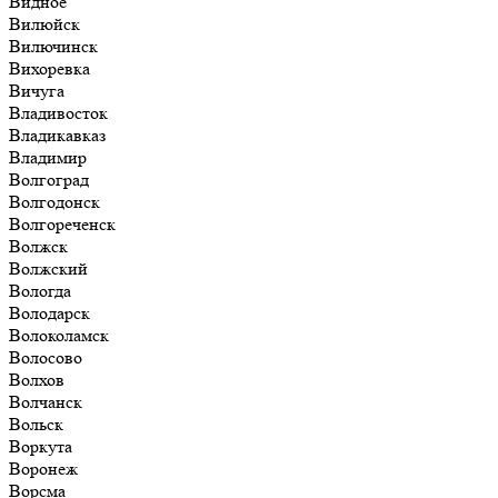
Видное
Вилюйск
Вилючинск
Вихоревка
Вичуга
Владивосток
Владикавказ
Владимир
Волгоград
Волгодонск
Волгореченск
Волжск
Волжский
Вологда
Володарск
Волоколамск
Волосово
Волхов
Волчанск
Вольск
Воркута
Воронеж
Ворсма