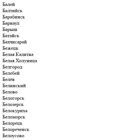
Балей
Балтийск
Барабинск
Барнаул
Барыш
Батайск
Бахчисарай
Бежецк
Белая Калитва
Белая Холуница
Белгород
Белебей
Белёв
Белинский
Белово
Белогорск
Белозерск
Белокуриха
Беломорск
Белорецк
Белореченск
Белоусово