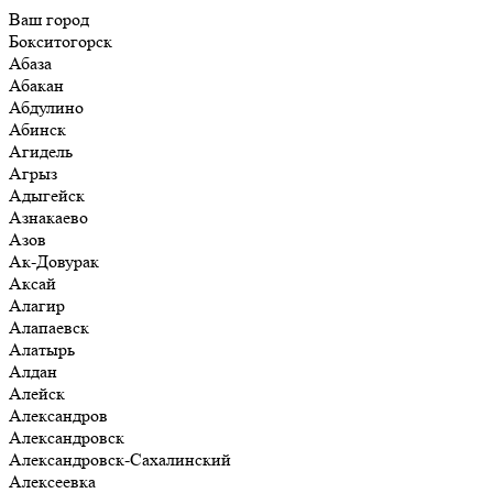
Ваш город
Бокситогорск
Абаза
Абакан
Абдулино
Абинск
Агидель
Агрыз
Адыгейск
Азнакаево
Азов
Ак-Довурак
Аксай
Алагир
Алапаевск
Алатырь
Алдан
Алейск
Александров
Александровск
Александровск-Сахалинский
Алексеевка